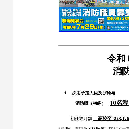
令和
消
１ 採用予定人員及び給与
10名
消防職（初級）
高校卒
228,176
初任給月額