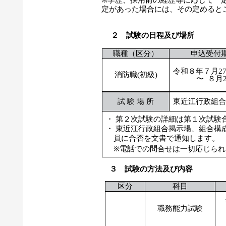
※学歴、採用前の経歴等に応じて一
定があった場合には、その定めると
２ 試験の日程及び場所
職種
（区分）
申込受付
令和８年７月
2
消防職(初級)
〜
８月
試 験 場 所
東近江行政組
・ 第２次試験の詳細は第１次試験
・ 東近江行政組合掲示場、組合構
員に合否を文書で通知します。
※電話での問合せは一切応じられ
３ 試験の方法及び内容
区分
科目
職務能力試験