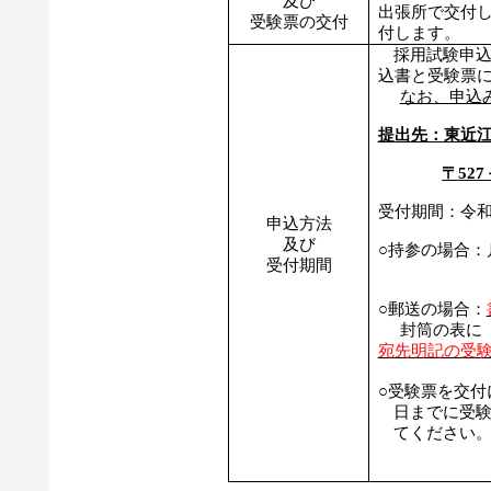
及び
出張所で交付
受験票の交付
付します。
採用試験申
込書と受験票
なお、申込
提出先：東近
〒
527
受付期間：令
申込方法
及び
○持参の場合：
受付期間
○郵送の場合：
封筒の表に
宛先明記の受
○受験票を交
日までに受
てください